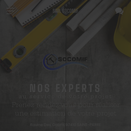
SARL SOCOMIF
NOS EXPERTS
au service de votre projet
Prenez rendez-vous pour réaliser
une estimation de votre projet
Ravine Des Cabris
97410
SAINT-PIERRE